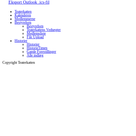
Eksport Outlook .ics-fil
Teaterkatten
Kalenderen
Medlemmerne
Bestyrelsen
Bestyrelsen
Teaterkattens Vedtægter
Medlemsliste
File Upload
Historier
Historier
HistorieTimen
Gamle Forestillinger
Alle indlæg
Copyright Teaterkatten