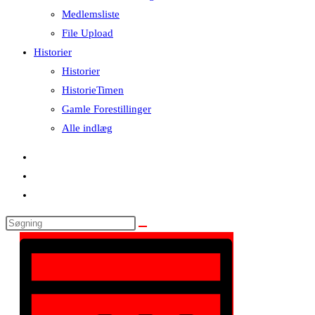
Medlemsliste
File Upload
Historier
Historier
HistorieTimen
Gamle Forestillinger
Alle indlæg
Search
Begivenhed
Navigation
Begivenheder
this
Visninger
website
af
Navigation
visninger