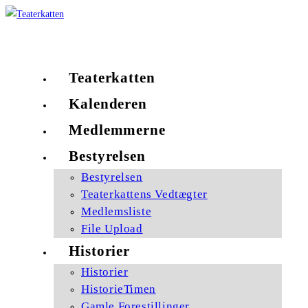
Skip
to
Københavns ældste amatørscene
content
Teaterkatten
Kalenderen
Medlemmerne
Bestyrelsen
Bestyrelsen
Teaterkattens Vedtægter
Medlemsliste
File Upload
Historier
Historier
HistorieTimen
Gamle Forestillinger