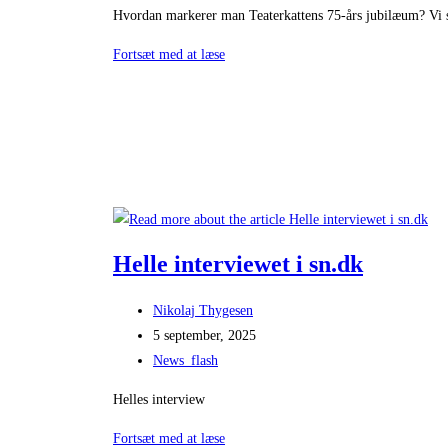
category:
Hvordan markerer man Teaterkattens 75-års jubilæum? Vi sa
Teaterkattens
Fortsæt med at læse
75-
års
jubilæumsforestilling
Helle interviewet i sn.dk
Post
Nikolaj Thygesen
author:
Post
5 september, 2025
published:
Post
News_flash
category:
Helles interview
Helle
Fortsæt med at læse