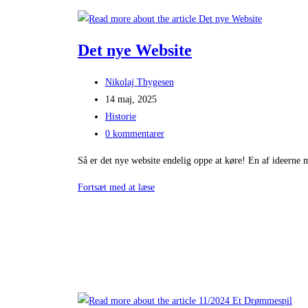
Det nye Website
Post
Nikolaj Thygesen
author:
Post
14 maj, 2025
published:
Post
Historie
category:
Post
0 kommentarer
comments:
Så er det nye website endelig oppe at køre! En af ideerne m
Det
Fortsæt med at læse
nye
Website