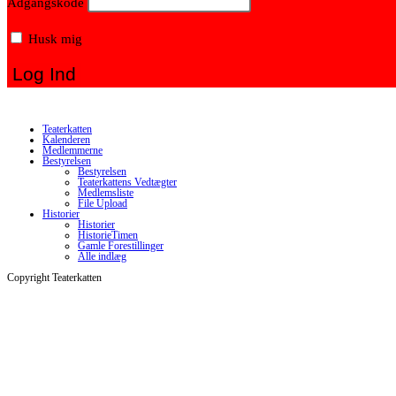
Adgangskode
Husk mig
Teaterkatten
Kalenderen
Medlemmerne
Bestyrelsen
Bestyrelsen
Teaterkattens Vedtægter
Medlemsliste
File Upload
Historier
Historier
HistorieTimen
Gamle Forestillinger
Alle indlæg
Copyright Teaterkatten