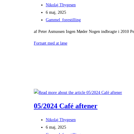
Post
Nikolaj Thygesen
author:
Post
6 maj, 2025
published:
Post
Gammel_forestilling
category:
af Peter Asmussen Ingen Møder Nogen indbragte i 2010 Pet
09/2024
Fortsæt med at læse
Ingen
møder
nogen
05/2024 Café aftener
Post
Nikolaj Thygesen
author:
Post
6 maj, 2025