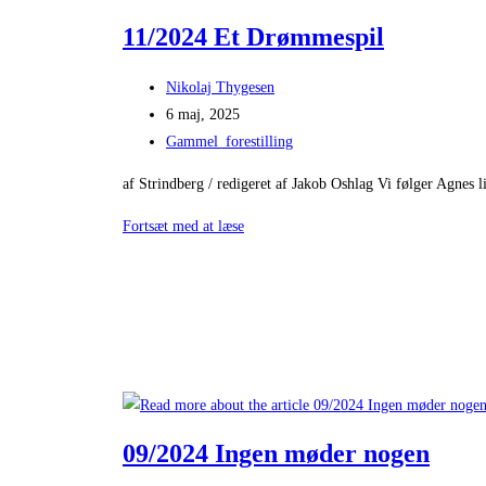
11/2024 Et Drømmespil
Post
Nikolaj Thygesen
author:
Post
6 maj, 2025
published:
Post
Gammel_forestilling
category:
af Strindberg / redigeret af Jakob Oshlag Vi følger Agnes
11/2024
Fortsæt med at læse
Et
Drømmespil
09/2024 Ingen møder nogen