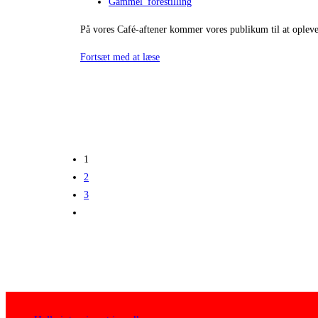
published:
Post
Gammel_forestilling
category:
På vores Café-aftener kommer vores publikum til at opleve
05/2024
Fortsæt med at læse
Café
aftener
1
2
3
Go
to
the
next
page