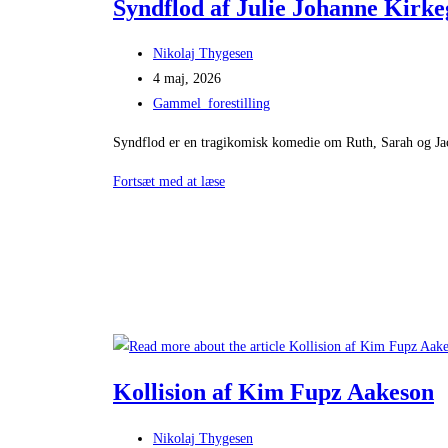
Syndflod af Julie Johanne Kirk
Post
Nikolaj Thygesen
author:
Post
4 maj, 2026
published:
Post
Gammel_forestilling
category:
Syndflod er en tragikomisk komedie om Ruth, Sarah og Jacq
Syndflod
Fortsæt med at læse
af
Julie
Johanne
Kirkegaard
Kollision af Kim Fupz Aakeson
Post
Nikolaj Thygesen