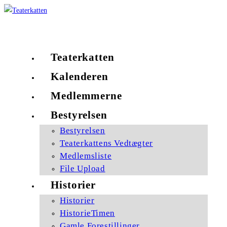
Skip
to
Københavns ældste amatørscene
content
Teaterkatten
Kalenderen
Medlemmerne
Bestyrelsen
Bestyrelsen
Teaterkattens Vedtægter
Medlemsliste
File Upload
Historier
Historier
HistorieTimen
Gamle Forestillinger