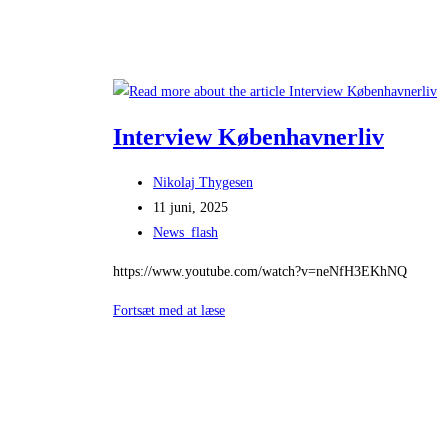
Interview Københavnerliv
Post
Nikolaj Thygesen
author:
Post
11 juni, 2025
published:
Post
News_flash
category:
https://www.youtube.com/watch?v=neNfH3EKhNQ
Interview
Fortsæt med at læse
Københavnerliv