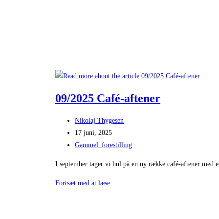
interviewet
i
sn.dk
09/2025 Café-aftener
Post
Nikolaj Thygesen
author:
Post
17 juni, 2025
published:
Post
Gammel_forestilling
category:
I september tager vi hul på en ny række café-aftener med et
09/2025
Fortsæt med at læse
Café-
aftener