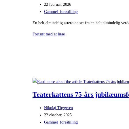
author:
Post
22 februar, 2026
published:
Post
Gammel_forestilling
category:
En helt almindelig asteroide set fra en helt almindelig ver
Kollision
Fortsæt med at læse
af
Kim
Fupz
Aakeson
Teaterkattens 75-års jubilæumsfo
Post
Nikolaj Thygesen
author:
Post
22 oktober, 2025
published:
Post
Gammel_forestilling