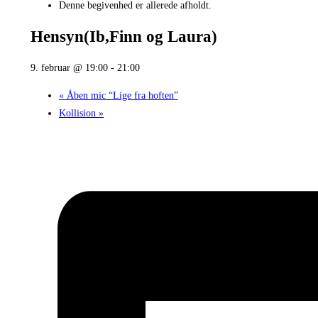
Denne begivenhed er allerede afholdt.
Hensyn(Ib,Finn og Laura)
9. februar @ 19:00
-
21:00
«
Åben mic “Lige fra hoften”
Kollision
»