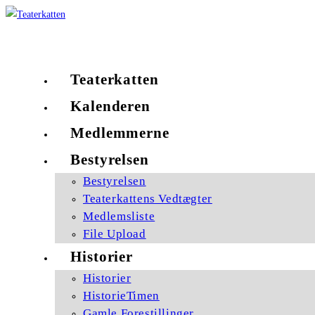
Skip
to
Københavns ældste amatørscene
content
Teaterkatten
Kalenderen
Medlemmerne
Bestyrelsen
Bestyrelsen
Teaterkattens Vedtægter
Medlemsliste
File Upload
Historier
Historier
HistorieTimen
Gamle Forestillinger